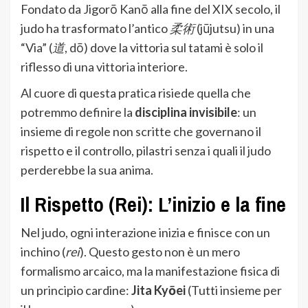
Fondato da Jigorō Kanō alla fine del XIX secolo, il
judo ha trasformato l’antico
柔術
(jūjutsu) in una
“Via” (
道
, dō) dove la vittoria sul tatami è solo il
riflesso di una vittoria interiore.
Al cuore di questa pratica risiede quella che
potremmo definire la
disciplina invisibile
: un
insieme di regole non scritte che governano il
rispetto e il controllo, pilastri senza i quali il judo
perderebbe la sua anima.
Il Rispetto (Rei): L’inizio e la fine
Nel judo, ogni interazione inizia e finisce con un
inchino (
rei
). Questo gesto non è un mero
formalismo arcaico, ma la manifestazione fisica di
un principio cardine:
Jita Kyōei
(Tutti insieme per