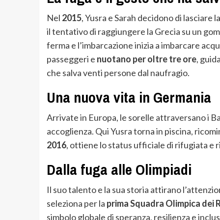
Nel
2015
, Yusra e Sarah decidono di lasciare la
il tentativo di raggiungere la Grecia su un gom
ferma e l’imbarcazione inizia a imbarcare acqua
passeggeri e
nuotano per oltre tre ore
, guid
che salva venti persone dal naufragio.
Una nuova vita in Germania
Arrivate in Europa, le sorelle attraversano i B
accoglienza. Qui Yusra torna in piscina, ricomin
2016
, ottiene lo status ufficiale di rifugiata
Dalla fuga alle Olimpiadi
Il suo talento e la sua storia attirano l’attenzi
seleziona per la
prima Squadra Olimpica dei R
simbolo globale di speranza, resilienza e inclu