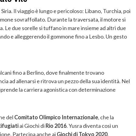
 Siria. Il viaggio è lungo e pericoloso: Libano, Turchia, poi
mone sovraffollato. Durante la traversata, il motore si
. Le due sorelle si tuffano in mare insieme ad altri due
ando e alleggerendo il gommone fino a Lesbo. Un gesto
alcani fino a Berlino, dove finalmente trovano
cia ad allenarsi e ritrova un pezzo della sua identità. Nel
 e riprende la carriera agonistica con determinazione
one del
Comitato Olimpico Internazionale
, che la
ifugiati
ai Giochi di
Rio 2016
. Yusra diventa così un
sione. Partecipa anche ai
Giochi di Tokyo 2020
,