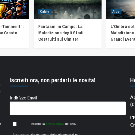
Calcio
Altro
t-Tainment”:
Fantasmi in Campo: La
L’Ombra sotto
he Create
Maledizione degli Stadi
Maledizione 
Costruiti sui Cimiteri
Grandi Event
Iscriviti ora, non perderti le novità!
H
Ap
Indirizzo Email
(L
,
L’
a
Accetto la
privacy policy
del sito.
Cr
i
Acconsento al trattamento dei dati personali per: