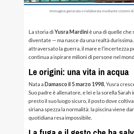
Immagine generata o rielaborata mediante sistemi di in
La storia di
Yusra Mardini
è una di quelle che 
diventate — ma nasce da una realtà durissima. È
attraversato la guerra, il mare e l’incertezza p
continua a ispirare milioni di persone nel mon
Le origini: una vita in acqua
Nata a
Damasco il 5 marzo 1998
, Yusra cresc
Suo padre è allenatore, e lei e la sorella Sarah
presto il suo luogo sicuro, il posto dove coltiva
siriana spezza la normalità: la piscina viene d
quotidiana resa impossibile.
La fuga e il gesto che ha salv