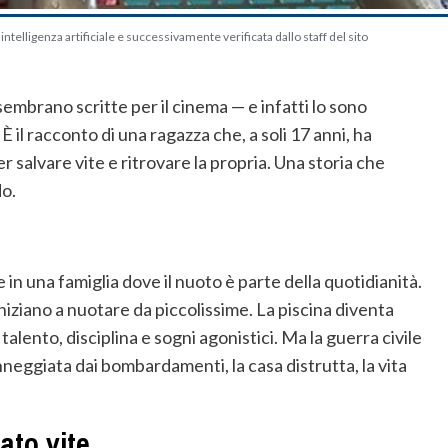
telligenza artificiale e successivamente verificata dallo staff del sito
sembrano scritte per il cinema — e infatti lo sono
 il racconto di una ragazza che, a soli 17 anni, ha
er salvare vite e ritrovare la propria. Una storia che
do.
e in una famiglia dove il nuoto è parte della quotidianità.
 iniziano a nuotare da piccolissime. La piscina diventa
 talento, disciplina e sogni agonistici. Ma la guerra civile
anneggiata dai bombardamenti, la casa distrutta, la vita
ato vite