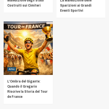
Maledizione degli Stadi
La Maledizione delle
Costruiti sui Cimiteri
Sparizioni ai Grandi
Eventi Sportivi
Altro
L’Ombra del Gigante:
Quando il Gregario
Riscrive la Storia del Tour
de France