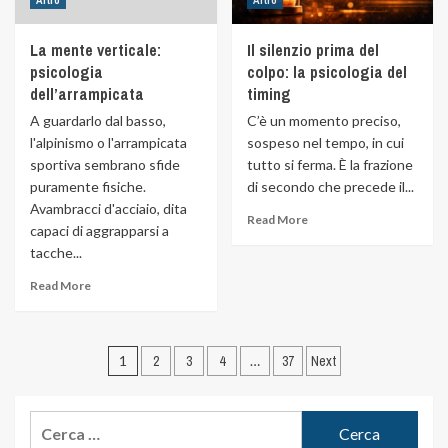
Altro
Altro
La mente verticale:
Il silenzio prima del
psicologia
colpo: la psicologia del
dell’arrampicata
timing
A guardarlo dal basso,
C’è un momento preciso,
l'alpinismo o l'arrampicata
sospeso nel tempo, in cui
sportiva sembrano sfide
tutto si ferma. È la frazione
puramente fisiche.
di secondo che precede il...
Avambracci d'acciaio, dita
Read More
capaci di aggrapparsi a
tacche...
Read More
1
2
3
4
…
37
Next