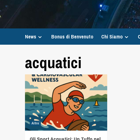
News
Bonus di Benvenuto
Chi Siamo
C
acquatici
Altro
Gli Sport Acquatici: Un Tuffo nel