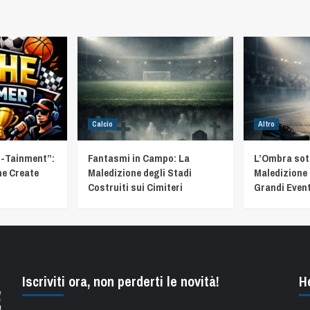
Calcio
Altro
t-Tainment”:
Fantasmi in Campo: La
L’Ombra sotto
he Create
Maledizione degli Stadi
Maledizione 
Costruiti sui Cimiteri
Grandi Event
Iscriviti ora, non perderti le novità!
H