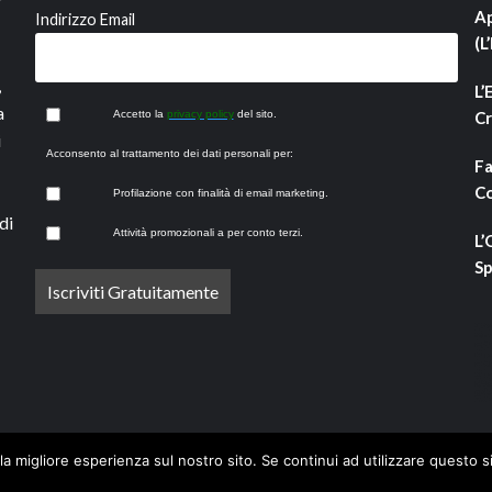
Ap
Indirizzo Email
(L
,
L’
a
Accetto la
privacy policy
del sito.
Cr
i
Acconsento al trattamento dei dati personali per:
Fa
Co
Profilazione con finalità di email marketing.
di
Attività promozionali a per conto terzi.
L’
Sp
la migliore esperienza sul nostro sito. Se continui ad utilizzare questo s