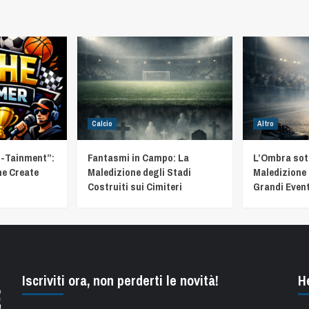
Calcio
Altro
t-Tainment”:
Fantasmi in Campo: La
L’Ombra sotto
he Create
Maledizione degli Stadi
Maledizione 
Costruiti sui Cimiteri
Grandi Event
Iscriviti ora, non perderti le novità!
H