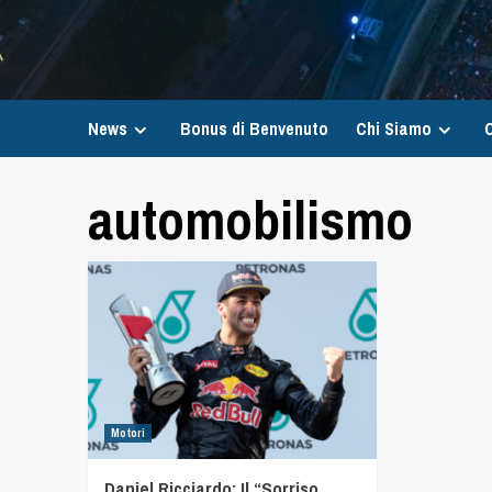
News
Bonus di Benvenuto
Chi Siamo
C
automobilismo
Motori
Daniel Ricciardo: Il “Sorriso