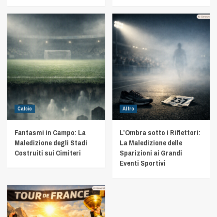
Calcio
Altro
Fantasmi in Campo: La
L’Ombra sotto i Riflettori:
Maledizione degli Stadi
La Maledizione delle
Costruiti sui Cimiteri
Sparizioni ai Grandi
Eventi Sportivi