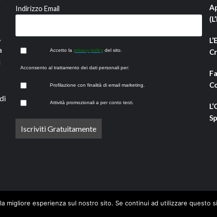
Ap
Indirizzo Email
(L
,
L’
a
Accetto la
privacy policy
del sito.
Cr
i
Acconsento al trattamento dei dati personali per:
Fa
Co
Profilazione con finalità di email marketing.
di
Attività promozionali a per conto terzi.
L’
Sp
la migliore esperienza sul nostro sito. Se continui ad utilizzare questo s