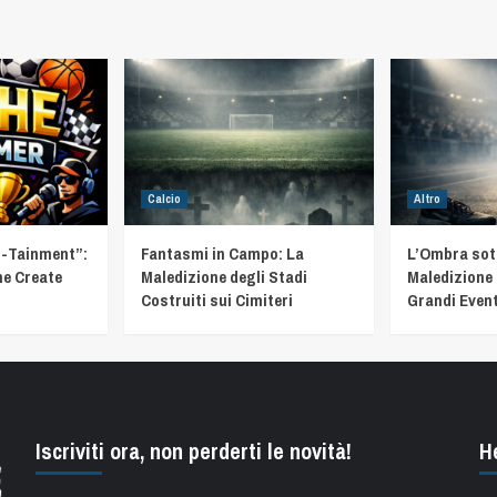
Calcio
Altro
t-Tainment”:
Fantasmi in Campo: La
L’Ombra sotto
he Create
Maledizione degli Stadi
Maledizione 
Costruiti sui Cimiteri
Grandi Event
Iscriviti ora, non perderti le novità!
H