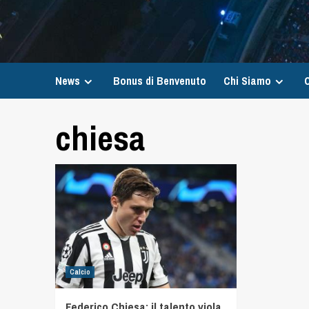
News
Bonus di Benvenuto
Chi Siamo
C
chiesa
Calcio
Federico Chiesa: il talento viola