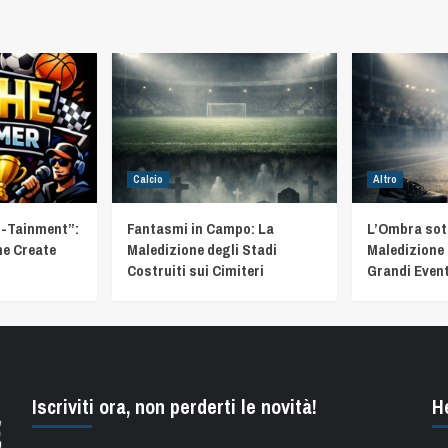
Calcio
Altro
t-Tainment”:
Fantasmi in Campo: La
L’Ombra sotto
he Create
Maledizione degli Stadi
Maledizione 
Costruiti sui Cimiteri
Grandi Event
Iscriviti ora, non perderti le novità!
H