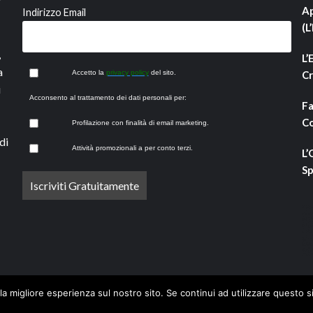
Ap
Indirizzo Email
(L
,
L’
a
Accetto la
privacy policy
del sito.
Cr
i
Acconsento al trattamento dei dati personali per:
Fa
Co
Profilazione con finalità di email marketing.
di
Attività promozionali a per conto terzi.
L’
Sp
la migliore esperienza sul nostro sito. Se continui ad utilizzare questo s