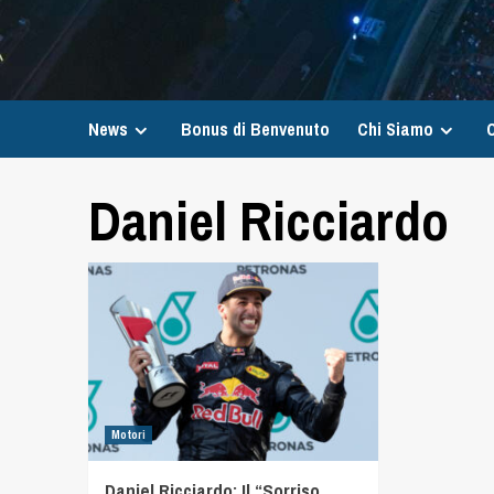
News
Bonus di Benvenuto
Chi Siamo
C
Daniel Ricciardo
Motori
Daniel Ricciardo: Il “Sorriso