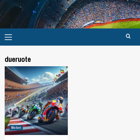
dueruote
Motori