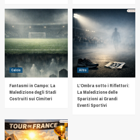
Calcio
Altro
Fantasmi in Campo: La
L’Ombra sotto i Riflettori:
Maledizione degli Stadi
La Maledizione delle
Costruiti sui Cimiteri
Sparizioni ai Grandi
Eventi Sportivi