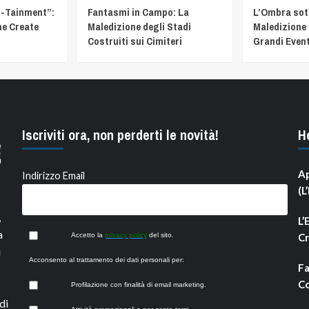
t-Tainment”:
Fantasmi in Campo: La
L’Ombra sotto
he Create
Maledizione degli Stadi
Maledizione 
Costruiti sui Cimiteri
Grandi Event
Iscriviti ora, non perderti le novità!
H
Ap
Indirizzo Email
(L
,
L’
a
Accetto la
privacy policy
del sito.
Cr
i
Acconsento al trattamento dei dati personali per:
Fa
Co
Profilazione con finalità di email marketing.
di