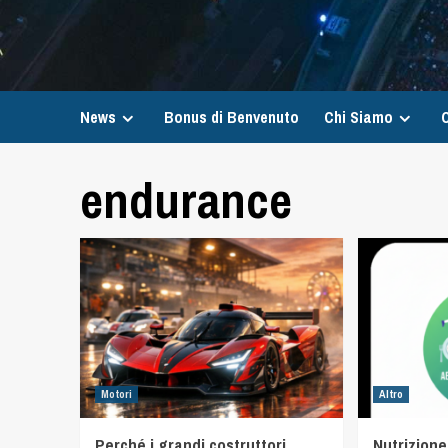
News
Bonus di Benvenuto
Chi Siamo
C
endurance
Motori
Altro
Perché i grandi costruttori
Nutrizione