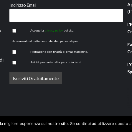
Ap
Indirizzo Email
(L
,
L’
a
Accetto la
privacy policy
del sito.
Cr
i
Acconsento al trattamento dei dati personali per:
Fa
Co
Profilazione con finalità di email marketing.
di
Attività promozionali a per conto terzi.
L’
Sp
la migliore esperienza sul nostro sito. Se continui ad utilizzare questo s