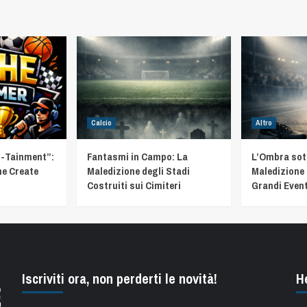
Calcio
Altro
t-Tainment”:
Fantasmi in Campo: La
L’Ombra sotto
he Create
Maledizione degli Stadi
Maledizione 
Costruiti sui Cimiteri
Grandi Event
Iscriviti ora, non perderti le novità!
H