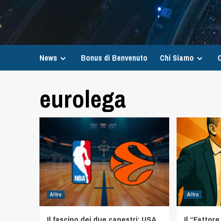
News
Bonus di Benvenuto
Chi Siamo
C
eurolega
Altro
Altro
Il fascino dei due canestri: USA
Il “Fattor