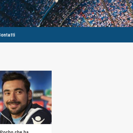
ontatti
l Pocho che ha