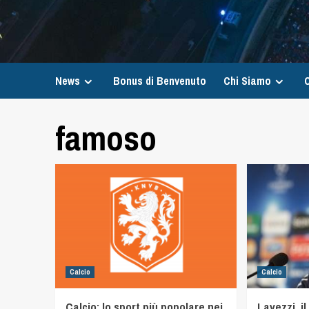
News
Bonus di Benvenuto
Chi Siamo
C
famoso
Calcio
Calcio
Calcio: lo sport più popolare nei
Lavezzi, i