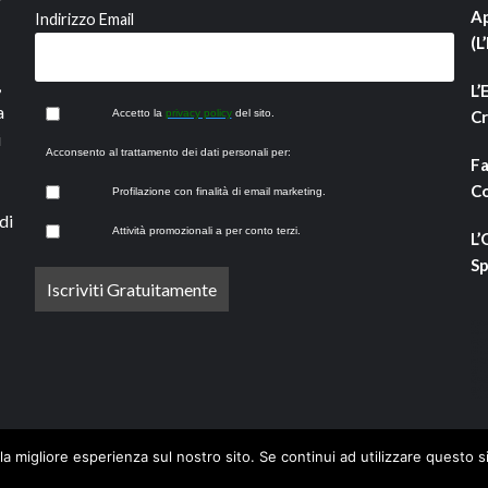
Ap
Indirizzo Email
(L
,
L’
a
Accetto la
privacy policy
del sito.
Cr
i
Acconsento al trattamento dei dati personali per:
Fa
Co
Profilazione con finalità di email marketing.
di
Attività promozionali a per conto terzi.
L’
Sp
la migliore esperienza sul nostro sito. Se continui ad utilizzare questo s