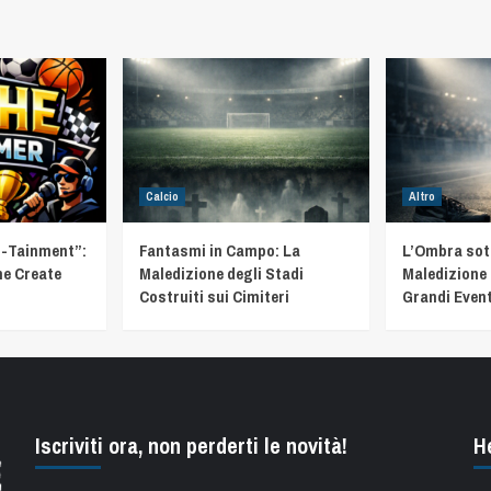
Calcio
Altro
t-Tainment”:
Fantasmi in Campo: La
L’Ombra sotto
he Create
Maledizione degli Stadi
Maledizione 
Costruiti sui Cimiteri
Grandi Event
Iscriviti ora, non perderti le novità!
H