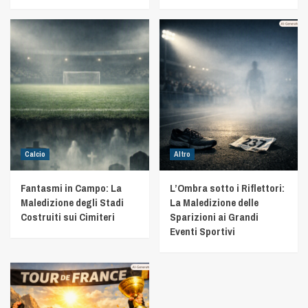
Calcio
Altro
Fantasmi in Campo: La
L’Ombra sotto i Riflettori:
Maledizione degli Stadi
La Maledizione delle
Costruiti sui Cimiteri
Sparizioni ai Grandi
Eventi Sportivi