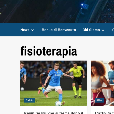
News
Bonus di Benvenuto
Chi Siamo
C
fisioterapia
Calcio
Altro
Kevin De Bruyne si ferma dopo il
L’attività