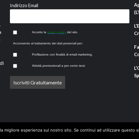
Ap
Indirizzo Email
(L
,
L’
a
Accetto la
privacy policy
del sito.
Cr
i
Acconsento al trattamento dei dati personali per:
Fa
Co
Profilazione con finalità di email marketing.
di
Attività promozionali a per conto terzi.
L’
Sp
la migliore esperienza sul nostro sito. Se continui ad utilizzare questo s