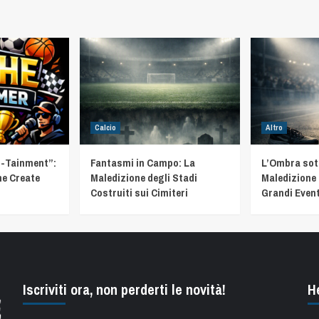
Calcio
Altro
t-Tainment”:
Fantasmi in Campo: La
L’Ombra sotto
he Create
Maledizione degli Stadi
Maledizione 
Costruiti sui Cimiteri
Grandi Event
Iscriviti ora, non perderti le novità!
H