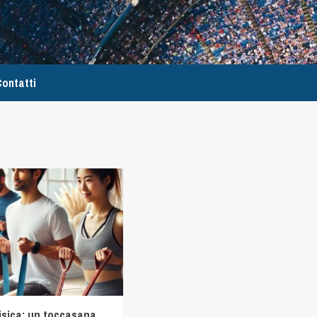
ontatti
 fisica: un toccasana