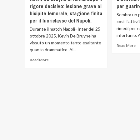
rigore decisivo: lesione grave al
per guarire
bicipite femorale, stagione finita
Sembra un p
per il fuoriclasse del Napoli.
così: l'attiv
rimedi per 
Durante il match Napoli–Inter del 25
infortunio. 
ottobre 2025, Kevin De Bruyne ha
vissuto un momento tanto esaltante
Read More
quanto drammatico. Al...
Read More