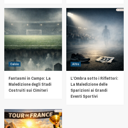
Calcio
Altro
Fantasmi in Campo: La
L’Ombra sotto i Riflettori:
Maledizione degli Stadi
La Maledizione delle
Costruiti sui Cimiteri
Sparizioni ai Grandi
Eventi Sportivi