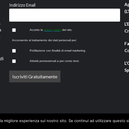
Ap
Indirizzo Email
(L
,
L’
a
Accetto la
privacy policy
del sito.
Cr
i
Acconsento al trattamento dei dati personali per:
Fa
Co
Profilazione con finalità di email marketing.
di
Attività promozionali a per conto terzi.
L’
Sp
la migliore esperienza sul nostro sito. Se continui ad utilizzare questo s