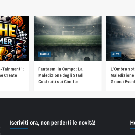
Calcio
Altro
t-Tainment”:
Fantasmi in Campo: La
L’Ombra sotto
he Create
Maledizione degli Stadi
Maledizione 
Costruiti sui Cimiteri
Grandi Event
Iscriviti ora, non perderti le novità!
H