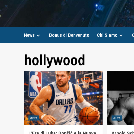
News
Bonus di Benvenuto
Chi Siamo
C
hollywood
Altro
Altro
L’Era di Luka: Dončić e la Nuova
Arnold Sc