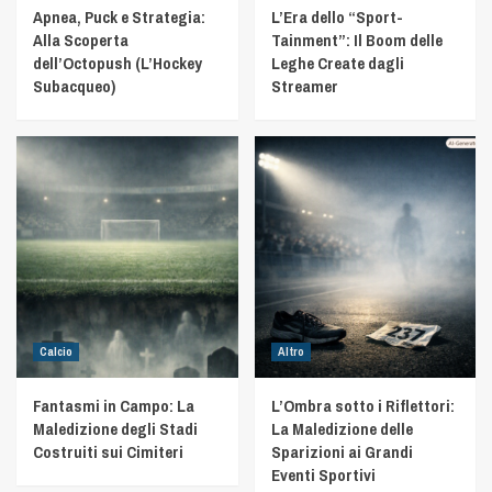
Apnea, Puck e Strategia:
L’Era dello “Sport-
Alla Scoperta
Tainment”: Il Boom delle
dell’Octopush (L’Hockey
Leghe Create dagli
Subacqueo)
Streamer
Calcio
Altro
Fantasmi in Campo: La
L’Ombra sotto i Riflettori:
Maledizione degli Stadi
La Maledizione delle
Costruiti sui Cimiteri
Sparizioni ai Grandi
Eventi Sportivi