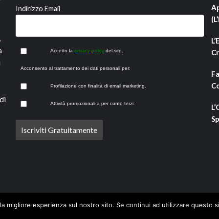
Ap
Indirizzo Email
(L
,
L’
a
Accetto la
privacy policy
del sito.
Cr
i
Acconsento al trattamento dei dati personali per:
Fa
Co
Profilazione con finalità di email marketing.
di
Attività promozionali a per conto terzi.
L’
Sp
la migliore esperienza sul nostro sito. Se continui ad utilizzare questo s