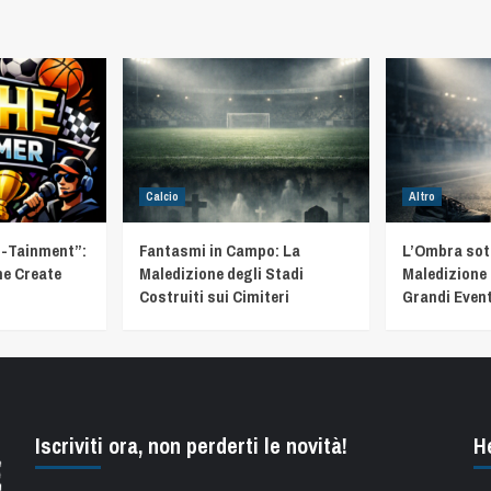
Calcio
Altro
t-Tainment”:
Fantasmi in Campo: La
L’Ombra sotto
he Create
Maledizione degli Stadi
Maledizione 
Costruiti sui Cimiteri
Grandi Event
Iscriviti ora, non perderti le novità!
H