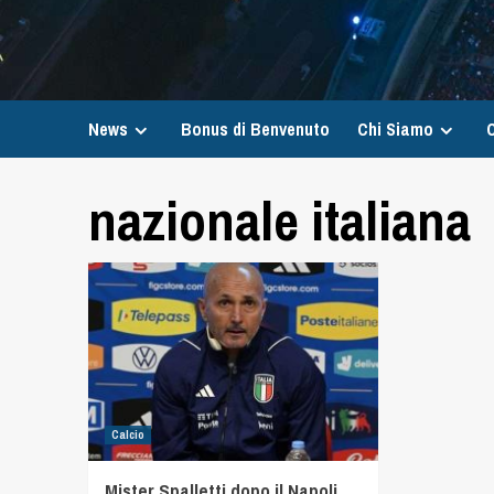
News
Bonus di Benvenuto
Chi Siamo
C
nazionale italiana
Calcio
Mister Spalletti dopo il Napoli