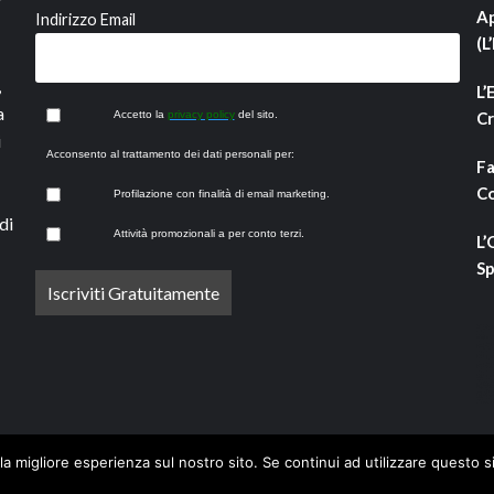
Ap
Indirizzo Email
(L
,
L’
a
Accetto la
privacy policy
del sito.
Cr
i
Acconsento al trattamento dei dati personali per:
Fa
Co
Profilazione con finalità di email marketing.
di
Attività promozionali a per conto terzi.
L’
Sp
la migliore esperienza sul nostro sito. Se continui ad utilizzare questo s