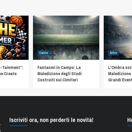
Calcio
Altro
t-Tainment”:
Fantasmi in Campo: La
L’Ombra sotto
he Create
Maledizione degli Stadi
Maledizione 
Costruiti sui Cimiteri
Grandi Event
Iscriviti ora, non perderti le novità!
H