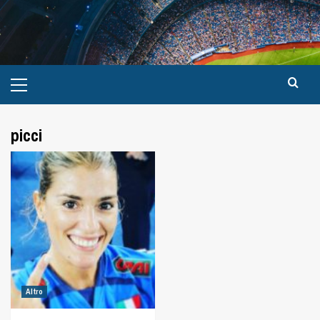
picci
Altro