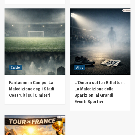
Calcio
Altro
Fantasmi in Campo: La
L’Ombra sotto i Riflettori:
Maledizione degli Stadi
La Maledizione delle
Costruiti sui Cimiteri
Sparizioni ai Grandi
Eventi Sportivi