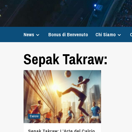
News
Bonus di Benvenuto
Chi Siamo
C
Sepak Takraw:
Calcio
Sepak Takraw: L’Arte del Calcio