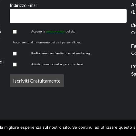
Ap
Indirizzo Email
(L
,
L’
a
Accetto la
privacy policy
del sito.
Cr
i
Acconsento al trattamento dei dati personali per:
Fa
Co
Profilazione con finalità di email marketing.
di
Attività promozionali a per conto terzi.
L’
Sp
la migliore esperienza sul nostro sito. Se continui ad utilizzare questo s