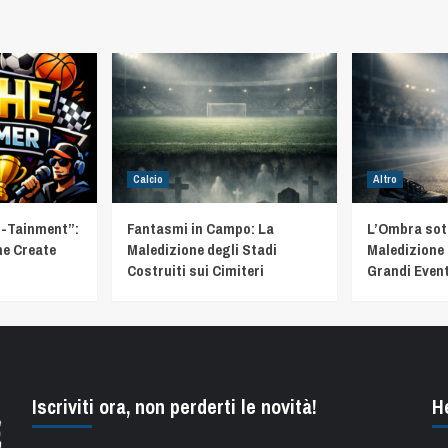
Calcio
Altro
t-Tainment”:
Fantasmi in Campo: La
L’Ombra sotto
he Create
Maledizione degli Stadi
Maledizione 
Costruiti sui Cimiteri
Grandi Event
Iscriviti ora, non perderti le novità!
H