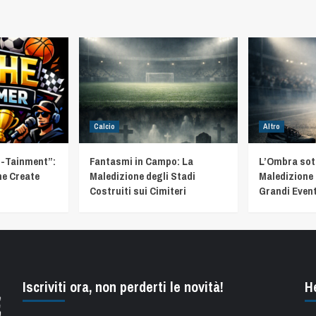
Calcio
Altro
t-Tainment”:
Fantasmi in Campo: La
L’Ombra sotto
he Create
Maledizione degli Stadi
Maledizione 
Costruiti sui Cimiteri
Grandi Event
Iscriviti ora, non perderti le novità!
H