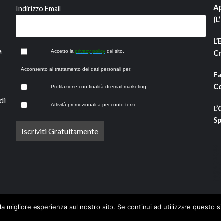
Ap
Indirizzo Email
(L
,
L’
a
Accetto la
privacy policy
del sito.
Cr
i
Acconsento al trattamento dei dati personali per:
Fa
Co
Profilazione con finalità di email marketing.
di
Attività promozionali a per conto terzi.
L’
Sp
la migliore esperienza sul nostro sito. Se continui ad utilizzare questo s