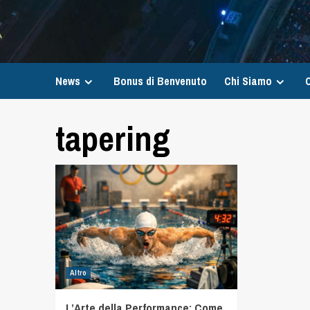
News
Bonus di Benvenuto
Chi Siamo
C
tapering
Altro
L’Arte della Performance: Come