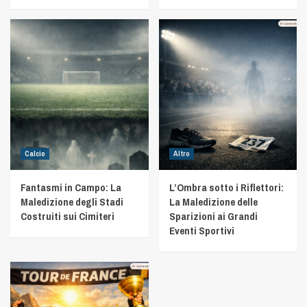
Calcio
Altro
Fantasmi in Campo: La
L’Ombra sotto i Riflettori:
Maledizione degli Stadi
La Maledizione delle
Costruiti sui Cimiteri
Sparizioni ai Grandi
Eventi Sportivi