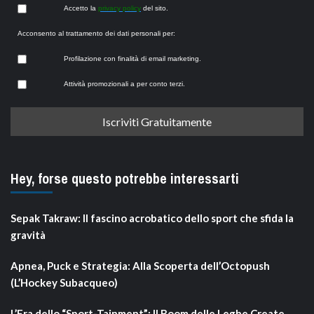
Accetto la
privacy policy
del sito.
Acconsento al trattamento dei dati personali per:
Profilazione con finalità di email marketing.
Attività promozionali a per conto terzi.
Hey, forse questo potrebbe interessarti
Sepak Takraw: Il fascino acrobatico dello sport che sfida la
gravità
Apnea, Puck e Strategia: Alla Scoperta dell’Octopush
(L’Hockey Subacqueo)
L’Era dello “Sport-Tainment”: Il Boom delle Leghe Create