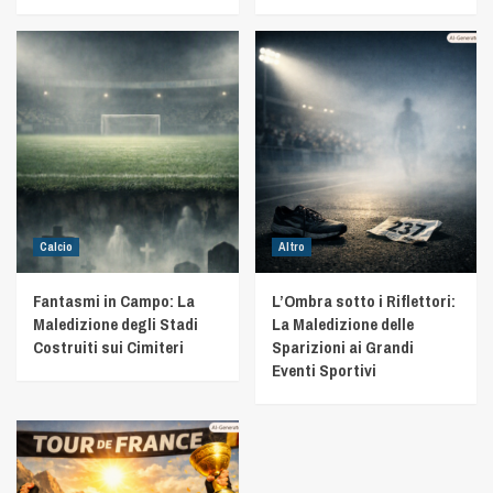
Calcio
Altro
Fantasmi in Campo: La
L’Ombra sotto i Riflettori:
Maledizione degli Stadi
La Maledizione delle
Costruiti sui Cimiteri
Sparizioni ai Grandi
Eventi Sportivi