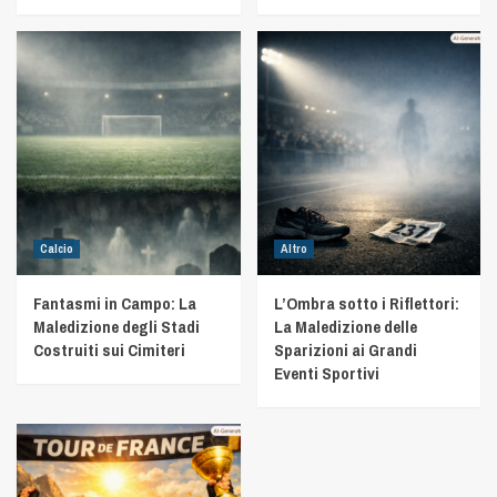
Calcio
Altro
Fantasmi in Campo: La
L’Ombra sotto i Riflettori:
Maledizione degli Stadi
La Maledizione delle
Costruiti sui Cimiteri
Sparizioni ai Grandi
Eventi Sportivi