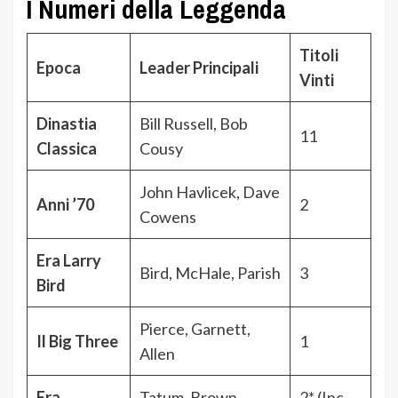
I Numeri della Leggenda
Titoli
Epoca
Leader Principali
Vinti
Dinastia
Bill Russell, Bob
11
Classica
Cousy
John Havlicek, Dave
Anni ’70
2
Cowens
Era Larry
Bird, McHale, Parish
3
Bird
Pierce, Garnett,
Il Big Three
1
Allen
Era
Tatum, Brown,
2* (Inc.