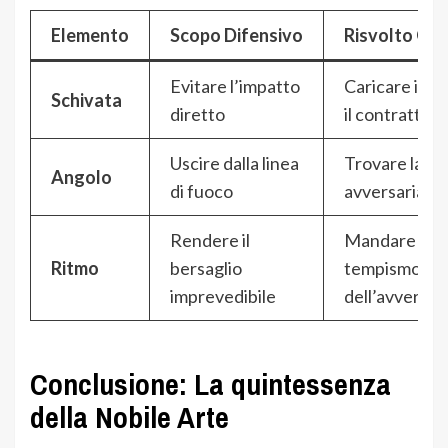
Elemento
Scopo Difensivo
Risvolto Of
Evitare l’impatto
Caricare il p
Schivata
diretto
il contrattac
Uscire dalla linea
Trovare la gu
Angolo
di fuoco
avversaria s
Rendere il
Mandare a vuo
Ritmo
bersaglio
tempismo
imprevedibile
dell’avversar
Conclusione: La quintessenza
della Nobile Arte