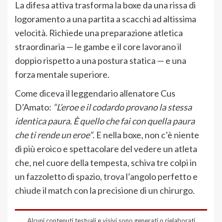
La difesa attiva trasforma la boxe da una rissa di
logoramento a una partita a scacchi ad altissima
velocità. Richiede una preparazione atletica
straordinaria — le gambe e il core lavorano il
doppio rispetto a una postura statica — e una
forza mentale superiore.
Come diceva il leggendario allenatore Cus
D’Amato:
“L’eroe e il codardo provano la stessa
identica paura. È quello che fai con quella paura
che ti rende un eroe”
. E nella boxe, non c’è niente
di più eroico e spettacolare del vedere un atleta
che, nel cuore della tempesta, schiva tre colpi in
un fazzoletto di spazio, trova l’angolo perfetto e
chiude il match con la precisione di un chirurgo.
Alcuni contenuti testuali e visivi sono generati o rielaborati