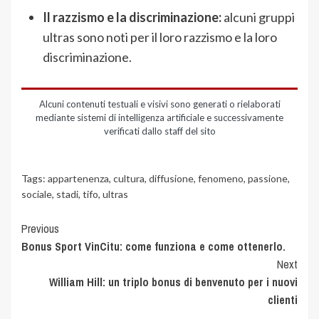
Il razzismo e la discriminazione:
alcuni gruppi
ultras sono noti per il loro razzismo e la loro
discriminazione.
Alcuni contenuti testuali e visivi sono generati o rielaborati
mediante sistemi di intelligenza artificiale e successivamente
verificati dallo staff del sito
Tags:
appartenenza
,
cultura
,
diffusione
,
fenomeno
,
passione
,
sociale
,
stadi
,
tifo
,
ultras
Previous
Bonus Sport VinCitu: come funziona e come ottenerlo.
Next
William Hill: un triplo bonus di benvenuto per i nuovi
clienti