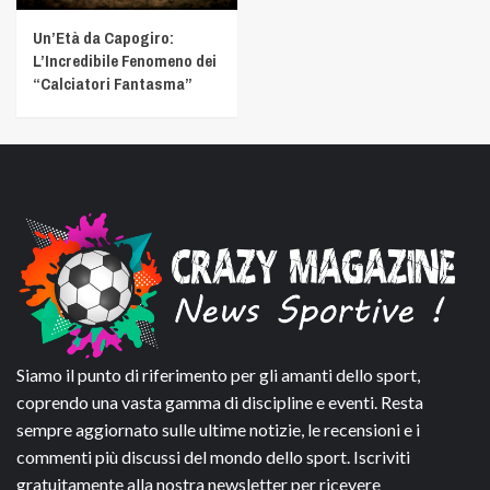
Un’Età da Capogiro:
L’Incredibile Fenomeno dei
“Calciatori Fantasma”
Siamo il punto di riferimento per gli amanti dello sport,
coprendo una vasta gamma di discipline e eventi. Resta
sempre aggiornato sulle ultime notizie, le recensioni e i
commenti più discussi del mondo dello sport. Iscriviti
gratuitamente alla nostra newsletter per ricevere