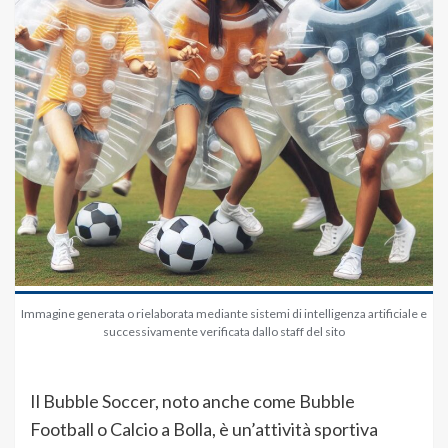
Immagine generata o rielaborata mediante sistemi di intelligenza artificiale e
successivamente verificata dallo staff del sito
Il Bubble Soccer, noto anche come Bubble
Football o Calcio a Bolla, è un’attività sportiva