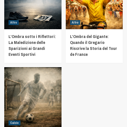
Altro
Altro
L’Ombra sotto i Riflettori:
L’Ombra del Gigante:
La Maledizione delle
Quando il Gregario
Sparizioni ai Grandi
Riscrive la Storia del Tour
Eventi Sportivi
de France
Calcio