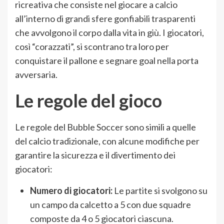
ricreativa che consiste nel giocare a calcio
all’interno di grandi sfere gonfiabili trasparenti
che avvolgono il corpo dalla vita in giù. I giocatori,
così “corazzati”, si scontrano tra loro per
conquistare il pallone e segnare goal nella porta
avversaria.
Le regole del gioco
Le regole del Bubble Soccer sono simili a quelle
del calcio tradizionale, con alcune modifiche per
garantire la sicurezza e il divertimento dei
giocatori:
Numero di giocatori:
Le partite si svolgono su
un campo da calcetto a 5 con due squadre
composte da 4 o 5 giocatori ciascuna.