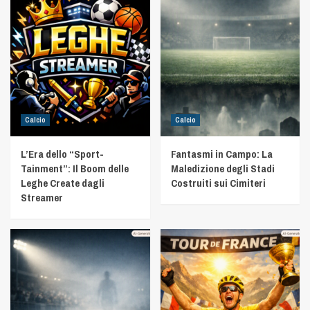
Calcio
Calcio
L’Era dello “Sport-
Fantasmi in Campo: La
Tainment”: Il Boom delle
Maledizione degli Stadi
Leghe Create dagli
Costruiti sui Cimiteri
Streamer