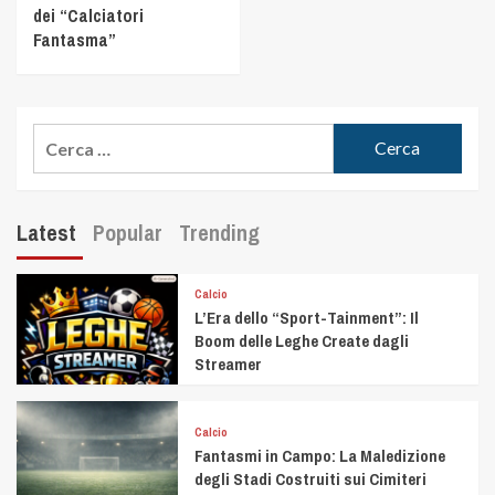
dei “Calciatori
Fantasma”
Latest
Popular
Trending
Calcio
L’Era dello “Sport-Tainment”: Il
Boom delle Leghe Create dagli
Streamer
Calcio
Fantasmi in Campo: La Maledizione
degli Stadi Costruiti sui Cimiteri