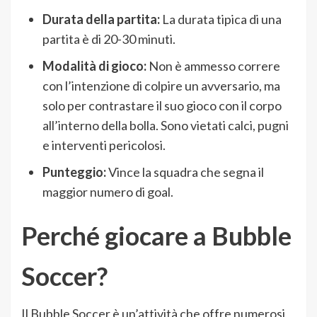
Durata della partita:
La durata tipica di una
partita è di 20-30 minuti.
Modalità di gioco:
Non è ammesso correre
con l’intenzione di colpire un avversario, ma
solo per contrastare il suo gioco con il corpo
all’interno della bolla. Sono vietati calci, pugni
e interventi pericolosi.
Punteggio:
Vince la squadra che segna il
maggior numero di goal.
Perché giocare a Bubble
Soccer?
Il Bubble Soccer è un’attività che offre numerosi