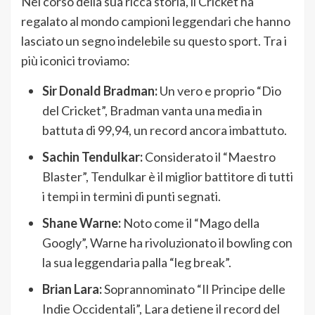
Nel corso della sua ricca storia, il Cricket ha
regalato al mondo campioni leggendari che hanno
lasciato un segno indelebile su questo sport. Tra i
più iconici troviamo:
Sir Donald Bradman:
Un vero e proprio “Dio
del Cricket”, Bradman vanta una media in
battuta di 99,94, un record ancora imbattuto.
Sachin Tendulkar:
Considerato il “Maestro
Blaster”, Tendulkar è il miglior battitore di tutti
i tempi in termini di punti segnati.
Shane Warne:
Noto come il “Mago della
Googly”, Warne ha rivoluzionato il bowling con
la sua leggendaria palla “leg break”.
Brian Lara:
Soprannominato “Il Principe delle
Indie Occidentali”, Lara detiene il record del