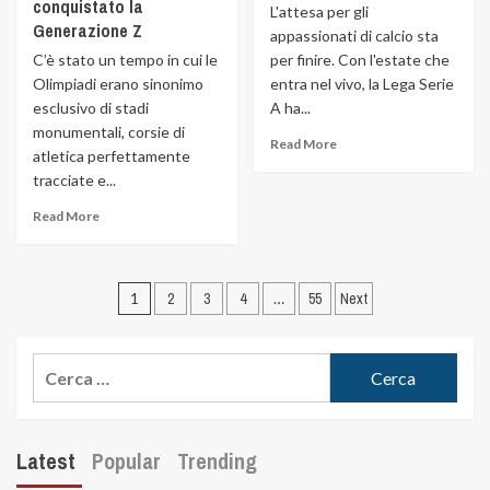
conquistato la
L'attesa per gli
Generazione Z
appassionati di calcio sta
C’è stato un tempo in cui le
per finire. Con l'estate che
Olimpiadi erano sinonimo
entra nel vivo, la Lega Serie
esclusivo di stadi
A ha...
monumentali, corsie di
Read More
atletica perfettamente
tracciate e...
Read More
1
2
3
4
…
55
Next
Latest
Popular
Trending