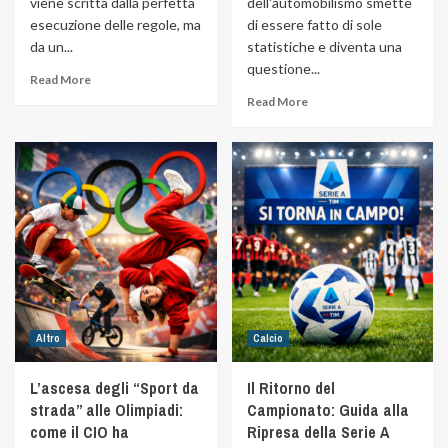
viene scritta dalla perfetta
dell'automobilismo smette
esecuzione delle regole, ma
di essere fatto di sole
da un...
statistiche e diventa una
questione...
Read More
Read More
Altro
Calcio
L’ascesa degli “Sport da
Il Ritorno del
strada” alle Olimpiadi:
Campionato: Guida alla
come il CIO ha
Ripresa della Serie A