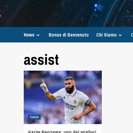
News
Bonus di Benvenuto
Chi Siamo
C
assist
Calcio
Karim Benzema: uno dei migliori