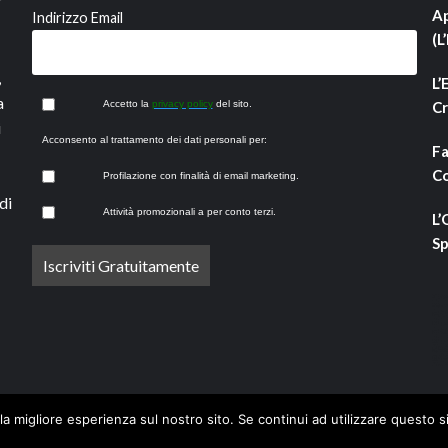
Ap
Indirizzo Email
(L
,
L’
a
Accetto la
privacy policy
del sito.
Cr
i
Acconsento al trattamento dei dati personali per:
Fa
Co
Profilazione con finalità di email marketing.
di
Attività promozionali a per conto terzi.
L’
Sp
la migliore esperienza sul nostro sito. Se continui ad utilizzare questo s