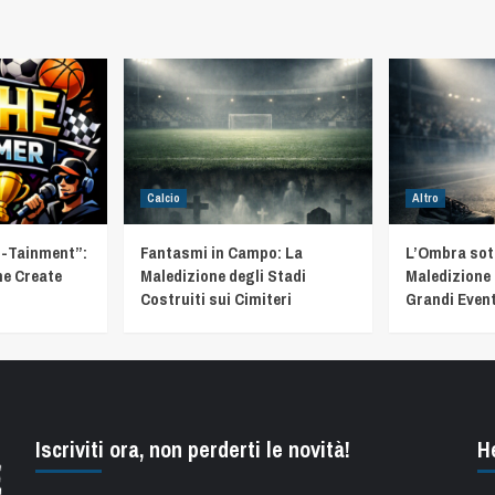
Calcio
Altro
t-Tainment”:
Fantasmi in Campo: La
L’Ombra sotto
he Create
Maledizione degli Stadi
Maledizione 
Costruiti sui Cimiteri
Grandi Event
Iscriviti ora, non perderti le novità!
H