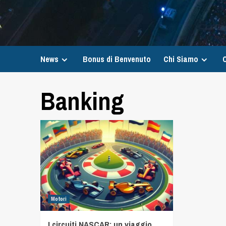
News
Bonus di Benvenuto
Chi Siamo
C
Banking
Motori
I circuiti NASCAR: un viaggio