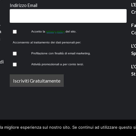
L’
Indirizzo Email
Cr
,
Fa
a
Accetto la
privacy policy
del sito.
Co
i
Acconsento al trattamento dei dati personali per:
L’
Sp
Profilazione con finalità di email marketing.
di
Attività promozionali a per conto terzi.
L’
St
la migliore esperienza sul nostro sito. Se continui ad utilizzare questo s