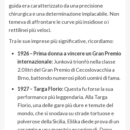
guida era caratterizzato da una precisione
chirurgica e una determinazione implacabile. Non
temeva di affrontare le curve più insidiose o i
rettilinei più veloci.
Tra le sue imprese più significative, ricordiamo:
1926 – Prima donna a vincere un Gran Premio
internazionale:
Junková trionfò nella classe
2.0 litri del Gran Premio di Cecoslovacchia a
Brno, battendo numerosi piloti uomini di fama.
1927 – Targa Florio:
Questa fu forse la sua
performance più leggendaria. Alla Targa
Florio, una delle gare più dure e temute del
mondo, che si snodava su strade tortuose e
polverose della Sicilia, Eliška diede prova di un
coraggio e una maestria eccezionali. Dopo