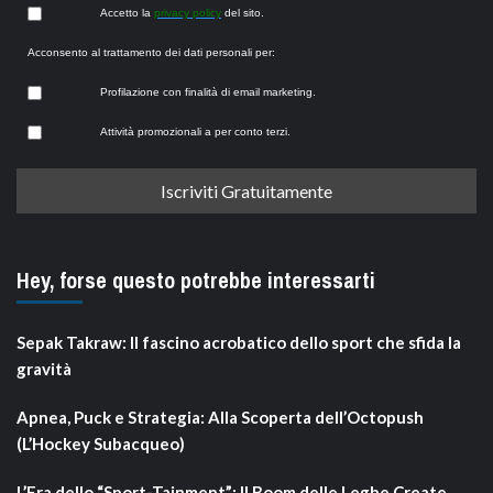
Accetto la
privacy policy
del sito.
Acconsento al trattamento dei dati personali per:
Profilazione con finalità di email marketing.
Attività promozionali a per conto terzi.
Hey, forse questo potrebbe interessarti
Sepak Takraw: Il fascino acrobatico dello sport che sfida la
gravità
Apnea, Puck e Strategia: Alla Scoperta dell’Octopush
(L’Hockey Subacqueo)
L’Era dello “Sport-Tainment”: Il Boom delle Leghe Create