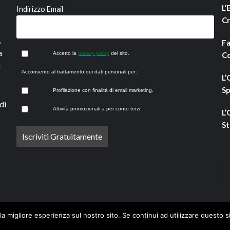
L’
Indirizzo Email
Cr
,
Fa
a
Accetto la
privacy policy
del sito.
Co
i
Acconsento al trattamento dei dati personali per:
L’
Sp
Profilazione con finalità di email marketing.
di
Attività promozionali a per conto terzi.
L’
St
la migliore esperienza sul nostro sito. Se continui ad utilizzare questo s