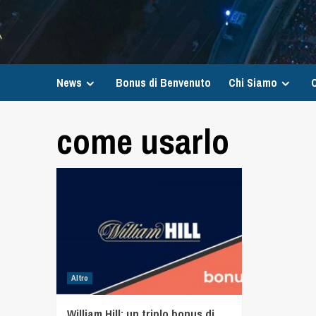
News
Bonus di Benvenuto
Chi Siamo
C
come usarlo
Altro
William Hill: un triplo bonus di