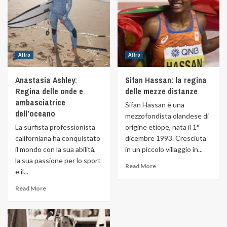
Altro
Altro
Anastasia Ashley:
Sifan Hassan: la regina
Regina delle onde e
delle mezze distanze
ambasciatrice
Sifan Hassan è una
dell’oceano
mezzofondista olandese di
La surfista professionista
origine etiope, nata il 1°
californiana ha conquistato
dicembre 1993. Cresciuta
il mondo con la sua abilità,
in un piccolo villaggio in...
la sua passione per lo sport
Read More
e il...
Read More