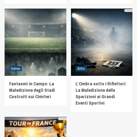
Calcio
Altro
Fantasmi in Campo: La
L’Ombra sotto i Riflettori:
Maledizione degli Stadi
La Maledizione delle
Costruiti sui Cimiteri
Sparizioni ai Grandi
Eventi Sportivi