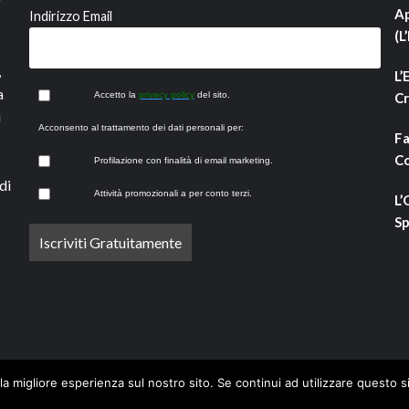
Ap
Indirizzo Email
(L
,
L’
a
Accetto la
privacy policy
del sito.
Cr
i
Acconsento al trattamento dei dati personali per:
Fa
Co
Profilazione con finalità di email marketing.
di
Attività promozionali a per conto terzi.
L’
Sp
la migliore esperienza sul nostro sito. Se continui ad utilizzare questo s