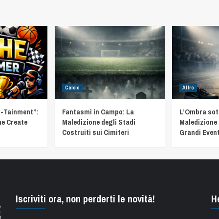
Calcio
Altro
t-Tainment”:
Fantasmi in Campo: La
L’Ombra sotto
he Create
Maledizione degli Stadi
Maledizione 
Costruiti sui Cimiteri
Grandi Event
Iscriviti ora, non perderti le novità!
H