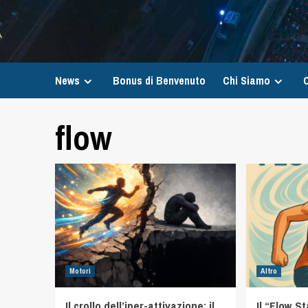
News
Bonus di Benvenuto
Chi Siamo
C
flow
Motori
Altro
Il crollo dell’iper-attivazione: il
Il “Flow S