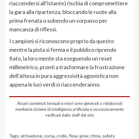
riaccendersi all’istante) rischia di compromettere
la gara alla ripartenza, bloccando le ruote alla
prima frenata o subendo un sorpasso per
mancanza di riflessi.
I campioni si riconoscono proprio da questo:
mentre la pista si ferma e il pubblico riprende
fiato, la loro mente sta eseguendo un reset
millimetrico, pronti a trasformare la frustrazione
dell’attesa in pura aggressività agonistica non
appena le luci verdi si riaccenderanno.
Alcuni contenuti testuali e visivi sono generati o rielaborati
mediante sistemi di intelligenza artificiale e successivamente
verificati dallo staff del sito
Tags:
attivazione
,
corsa
,
crollo
,
flow
,
ipter
,
ritmo
,
safety