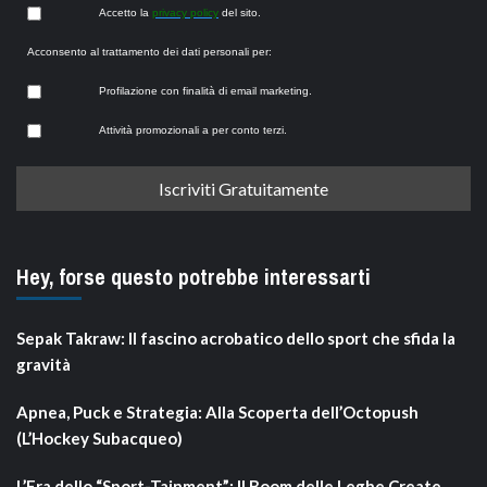
Accetto la
privacy policy
del sito.
Acconsento al trattamento dei dati personali per:
Profilazione con finalità di email marketing.
Attività promozionali a per conto terzi.
Hey, forse questo potrebbe interessarti
Sepak Takraw: Il fascino acrobatico dello sport che sfida la
gravità
Apnea, Puck e Strategia: Alla Scoperta dell’Octopush
(L’Hockey Subacqueo)
L’Era dello “Sport-Tainment”: Il Boom delle Leghe Create