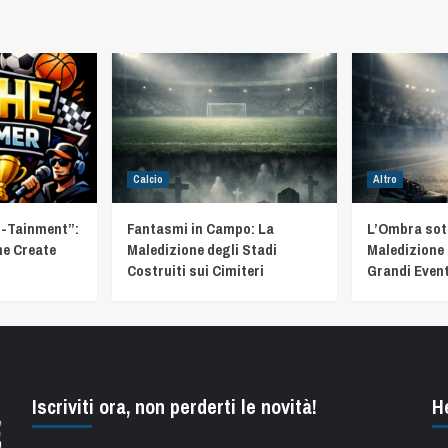
Calcio
Altro
t-Tainment”:
Fantasmi in Campo: La
L’Ombra sotto
he Create
Maledizione degli Stadi
Maledizione 
Costruiti sui Cimiteri
Grandi Event
Iscriviti ora, non perderti le novità!
H