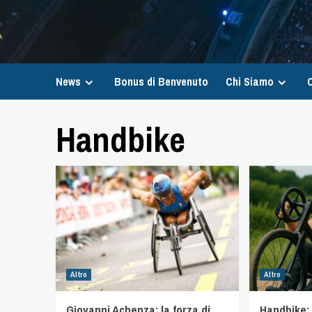
News
Bonus di Benvenuto
Chi Siamo
C
Handbike
Altro
Altro
Giovanni Achenza: la forza di
Handbike: 