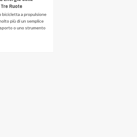
 Tre Ruote
o bicicletta a propulsione
molto più di un semplice
asporto o uno strumento
.