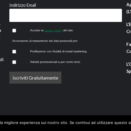
Ap
Indirizzo Email
(L
,
L’
a
Accetto la
privacy policy
del sito.
Cr
i
Acconsento al trattamento dei dati personali per:
Fa
Co
Profilazione con finalità di email marketing.
di
Attività promozionali a per conto terzi.
L’
Sp
la migliore esperienza sul nostro sito. Se continui ad utilizzare questo s