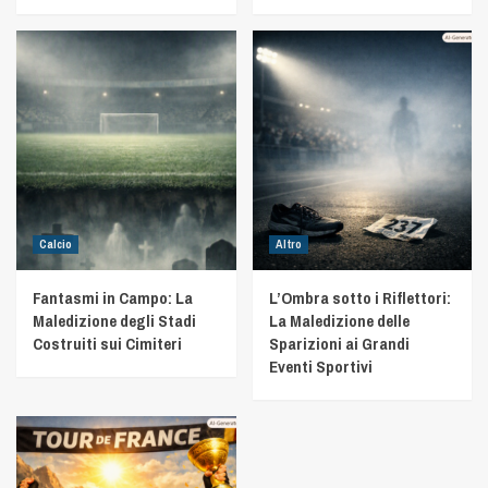
Calcio
Altro
Fantasmi in Campo: La
L’Ombra sotto i Riflettori:
Maledizione degli Stadi
La Maledizione delle
Costruiti sui Cimiteri
Sparizioni ai Grandi
Eventi Sportivi