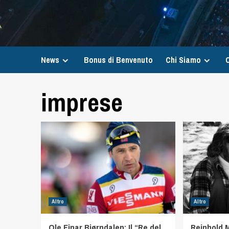
News
Bonus di Benvenuto
Chi Siamo
C
imprese
Altro
Altro
Ole Einar Bjørndalen: Il “Re del
Reinhold M