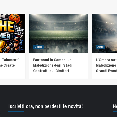
Calcio
Altro
t-Tainment”:
Fantasmi in Campo: La
L’Ombra sotto
he Create
Maledizione degli Stadi
Maledizione 
Costruiti sui Cimiteri
Grandi Event
Iscriviti ora, non perderti le novità!
H