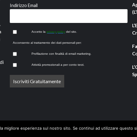
Ap
Indirizzo Email
(L
,
L’
a
Accetto la
privacy policy
del sito.
Cr
i
Acconsento al trattamento dei dati personali per:
Fa
Co
Profilazione con finalità di email marketing.
di
Attività promozionali a per conto terzi.
L’
Sp
la migliore esperienza sul nostro sito. Se continui ad utilizzare questo s