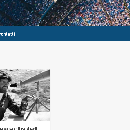
ontatti
essner: il re degli