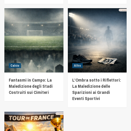
Calcio
Altro
Fantasmi in Campo: La
L’Ombra sotto i Riflettori:
Maledizione degli Stadi
La Maledizione delle
Costruiti sui Cimiteri
Sparizioni ai Grandi
Eventi Sportivi