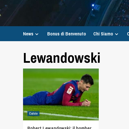
News
Bonus di Benvenuto
Chi Siamo
C
Lewandowski
Calcio
Robert Lewandowski: il bomber