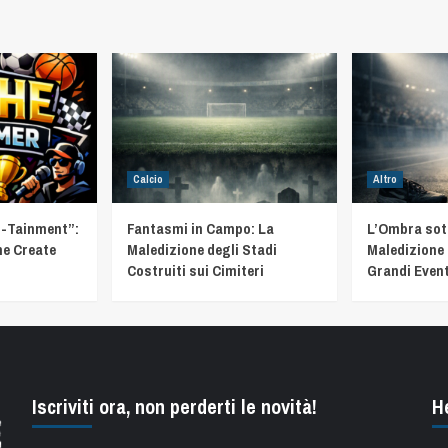
Calcio
Altro
t-Tainment”:
Fantasmi in Campo: La
L’Ombra sotto
he Create
Maledizione degli Stadi
Maledizione 
Costruiti sui Cimiteri
Grandi Event
Iscriviti ora, non perderti le novità!
H