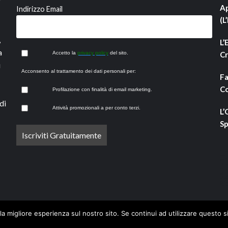
Ap
Indirizzo Email
(L
,
L’
a
Accetto la
privacy policy
del sito.
Cr
i
Acconsento al trattamento dei dati personali per:
Fa
Co
Profilazione con finalità di email marketing.
di
Attività promozionali a per conto terzi.
L’
Sp
la migliore esperienza sul nostro sito. Se continui ad utilizzare questo s