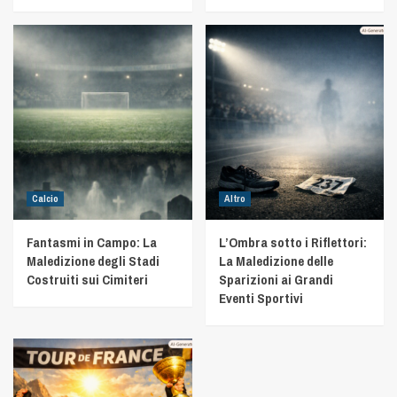
Calcio
Altro
Fantasmi in Campo: La
L’Ombra sotto i Riflettori:
Maledizione degli Stadi
La Maledizione delle
Costruiti sui Cimiteri
Sparizioni ai Grandi
Eventi Sportivi